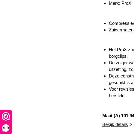
Merk: ProX
Compressiev
Zuigermateri
Het ProX zui
borgclips.
De zuiger wo
uitzetting, 
Deze constru
geschikt is a
Voor revisie
hersteld.
Maat (A) 101.9
Bekijk details
9,9