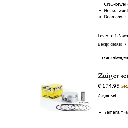
CNC-bewerkt,
Het set word
Daarnaast is 
Levertijd 1-3 w
Bekijk details
In winkelwagen
Zuiger s
€ 174,95
GRA
Zuiger set
Yamaha YFM