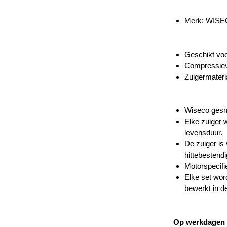
Merk:
WISE
Geschikt vo
Compressiev
Zuigermater
Wiseco gesme
Elke zuiger 
levensduur.
De zuiger is
hittebestendi
Motorspecifi
Elke set wor
bewerkt in d
Op werkdagen v