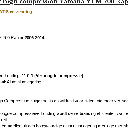
et high compression Yamaha YFM 700 Rap
TIS verzending
 700 Raptor
2006-2014
erhouding:
11.0:1 (Verhoogde compressie)
aal: Aluminiumlegering
h Compression zuiger set is ontwikkeld voor rijders die meer vermo
oogde compressieverhouding wordt de verbranding efficiënter, wat res
reik.
 vervaardigd uit een hoogwaardige aluminiumlegering met lage therm