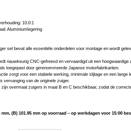
erhouding: 10.0:1
aal: Aluminiumlegering
ger set bevat alle essentiële onderdelen voor montage en wordt gelev
rdt nauwkeurig CNC-gefreesd en vervaardigd uit een hoogwaardige 
zoals toegepast door gerenommeerde Japanse motorfabrikanten.
ctie zorgt voor een stabiele werking, minimale slijtage en een lange 
ls vervanging van de originele zuiger.
s zijn overmaat zuigers in maat B en C beschikbaar, zodat de correcte
4 mm, (B) 101.95 mm op voorraad – op werkdagen voor 15:00 best