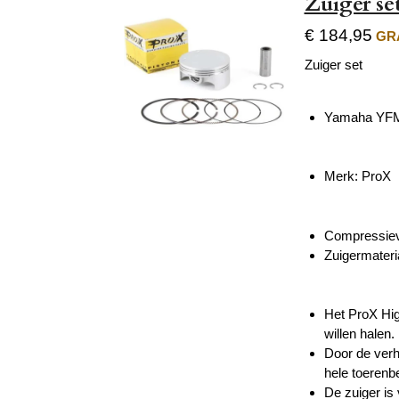
Zuiger s
€ 184,95
GRA
Zuiger set
Yamaha YFM
Merk: ProX
Compressiev
Zuigermateri
Het ProX Hig
willen halen.
Door de verh
hele toerenbe
De zuiger is