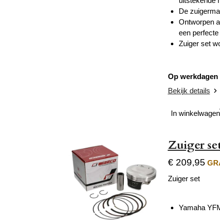
uitstekende h
De zuigerman
Ontworpen al
een perfecte
Zuiger set w
Op werkdagen v
Bekijk details
In winkelwagen
Zuiger s
€ 209,95
GRA
Zuiger set
Yamaha YFM