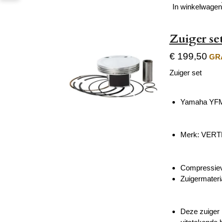
In winkelwagen
Zuiger s
€ 199,50
GRA
Zuiger set
Yamaha YFM
Merk: VER
Compressiev
Zuigermater
Deze zuiger 