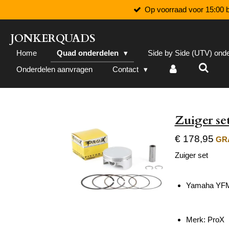
Op voorraad voor 15:00 b
Ga
direct
naar
JONKERQUADS
de
Home
Quad onderdelen
Side by Side (UTV) ond
hoofdinhoud
Onderdelen aanvragen
Contact
Zuiger s
€ 178,95
GRA
Zuiger set
Yamaha YFM
Merk: ProX