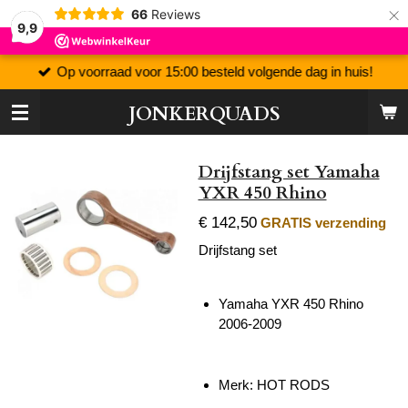
×
66
Reviews
9,9
Op voorraad voor 15:00 besteld volgende dag in huis!
JONKERQUADS
Drijfstang set Yamaha
YXR 450 Rhino
€ 142,50
GRATIS verzending
Drijfstang set
Yamaha YXR 450 Rhino
2006-2009
Merk: HOT RODS