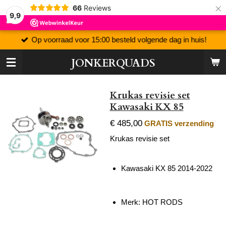
×
66
Reviews
9,9
Op voorraad voor 15:00 besteld volgende dag in huis!
JONKERQUADS
Krukas revisie set
Kawasaki KX 85
€ 485,00
GRATIS verzending
Krukas revisie set
Kawasaki KX 85 2014-2022
Merk: HOT RODS