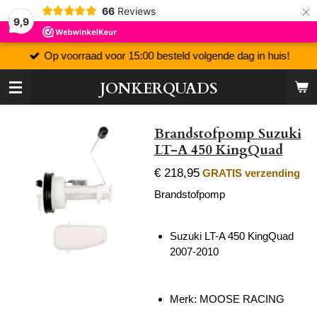
×
66
Reviews
9,9
Op voorraad voor 15:00 besteld volgende dag in huis!
JONKERQUADS
Brandstofpomp Suzuki
LT-A 450 KingQuad
€ 218,95
GRATIS verzending
Brandstofpomp
Suzuki LT-A 450 KingQuad
2007-2010
Merk: MOOSE RACING