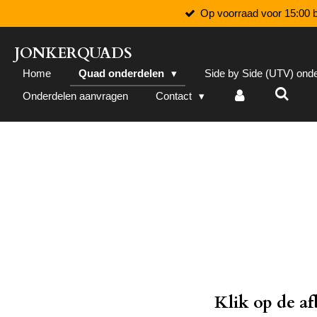
Op voorraad voor 15:00 b
Ga
direct
naar
JONKERQUADS
de
Home
Quad onderdelen
Side by Side (UTV) ond
hoofdinhoud
Onderdelen aanvragen
Contact
Klik op de a