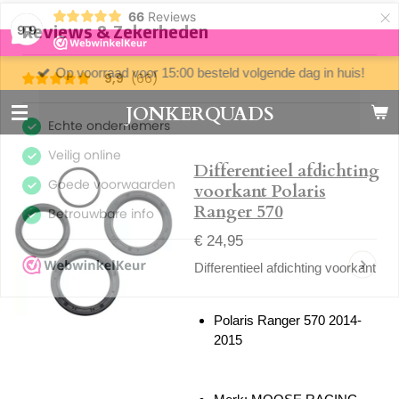
×
66
Reviews
9,9
Op voorraad voor 15:00 besteld volgende dag in huis!
JONKERQUADS
Differentieel afdichting
voorkant Polaris
Ranger 570
€ 24,95
Differentieel afdichting voorkant
Polaris Ranger 570 2014-
2015
Merk: MOOSE RACING