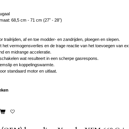
fugaal
nmaat:
68,5 cm - 71 cm (27" - 28")
 trailrijden, af en toe modder- en zandrijden, ploegen en slepen.
het vermogensverlies en de trage reactie van het toevoegen van ext
nd en midrange acceleratie.
gschakelen wat resulteert in een scherpe gasrespons.
iemslip en koppelingswarmte.
or standaard motor en uitlaat.
weken