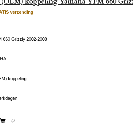
e (OEM) koppeling Yamaha YFM 660 Griz
TIS verzending
660 Grizzly 2002-2008
AHA
EM) koppeling.
werkdagen