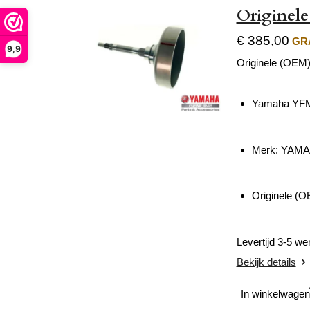
Originel
€ 385,00
GRA
9,9
Originele (OEM)
Yamaha YFM 
Merk: YAM
Originele (O
Levertijd 3-5 w
Bekijk details
In winkelwagen