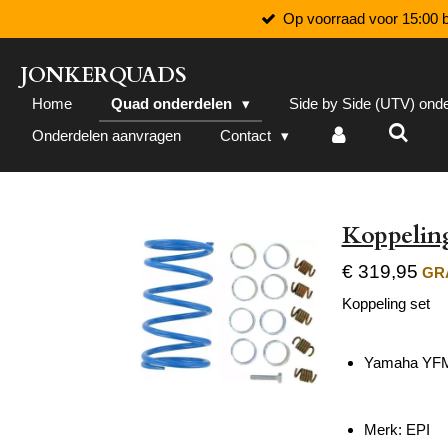
Op voorraad voor 15:00 b
Ga
direct
naar
JONKERQUADS
de
Home
Quad onderdelen
Side by Side (UTV) ond
hoofdinhoud
Onderdelen aanvragen
Contact
Koppelin
€ 319,95
GRA
Koppeling set
Yamaha YFM 
Merk: EPI