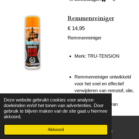
Remmenreiniger
€ 14,95
Remmenreiniger
Merk:
TRU-TENSION
Remmenreiniger ontwikkeld
voor het snel en effectief
verwijderen van remstof, olie,
vet, vuil en andere
Deze website gebruikt cookies voor analyse-
verontreinigingen van
doeleinden en/of het tonen van advertenties. Door
remcomponenten.
gebruik te blijven maken van de site gaat u hiermee
akkoord.
De krachtige formule
verdampt snel en laat geen
Akkoord
E-mailadres
WhatsApp
resten achter, waardoor
remschijven, remblokken en