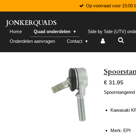
Op voorraad voor 15:00 b
Ga
direct
naar
JONKERQUADS
de
Home
Quad onderdelen
Side by Side (UTV) ond
hoofdinhoud
Onderdelen aanvragen
Contact
Spoorsta
€ 31,95
Spoorstangeind
Kawasaki KF
Merk: EPI