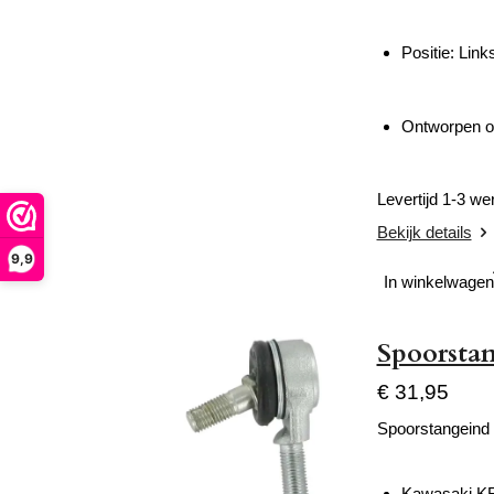
Positie: Link
Ontworpen om
Levertijd 1-3 w
Bekijk details
9,9
In winkelwagen
Spoorsta
€ 31,95
Spoorstangeind 
Kawasaki KF