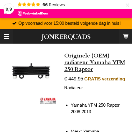
×
66
Reviews
9,9
Op voorraad voor 15:00 besteld volgende dag in huis!
JONKERQUADS
Originele (OEM)
radiateur Yamaha YFM
250 Raptor
€ 449,95
GRATIS verzending
Radiateur
Yamaha YFM 250 Raptor
2008-2013
Merk: Yamaha