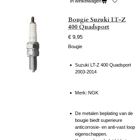
In winkelwagen
Bougie Suzuki LT-Z
400 Quadsport
€ 9,95
Bougie
Suzuki LT-Z 400 Quadsport
2003-2014
Merk: NGK
De
metalen beplating van de
bougie biedt superieure
anticorrosie- en anti-vast loop
eigenschappen.