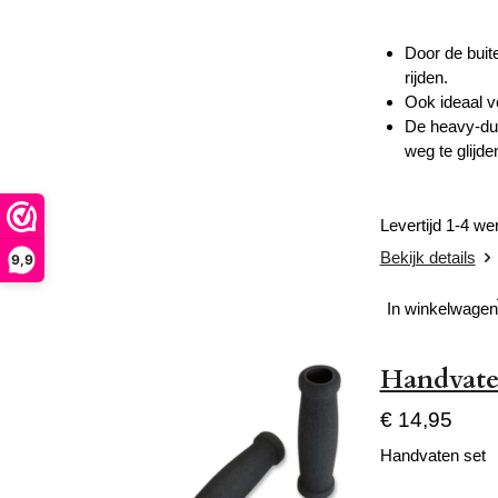
Door de buit
rijden.
Ook ideaal v
De heavy-dut
weg te glijde
Levertijd 1-4 w
Bekijk details
9,9
In winkelwagen
Handvaten
€ 14,95
Handvaten set