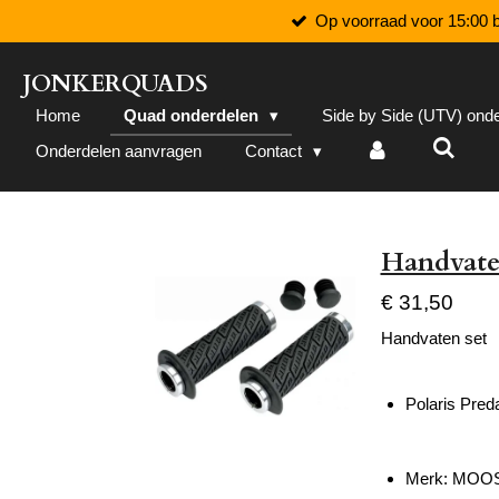
Op voorraad voor 15:00 b
Ga
direct
naar
JONKERQUADS
de
Home
Quad onderdelen
Side by Side (UTV) ond
hoofdinhoud
Onderdelen aanvragen
Contact
Handvaten
€ 31,50
Handvaten set
Polaris Pred
Merk: MOO