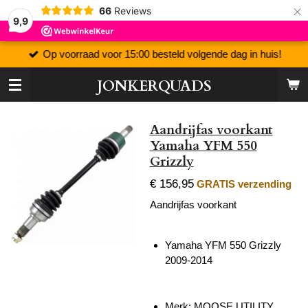
×
66
Reviews
9,9
Op voorraad voor 15:00 besteld volgende dag in huis!
JONKERQUADS
Aandrijfas voorkant
Yamaha YFM 550
Grizzly
€ 156,95
GRATIS verzending
Aandrijfas voorkant
Yamaha YFM 550 Grizzly
2009-2014
Merk:
MOOSE UTILITY