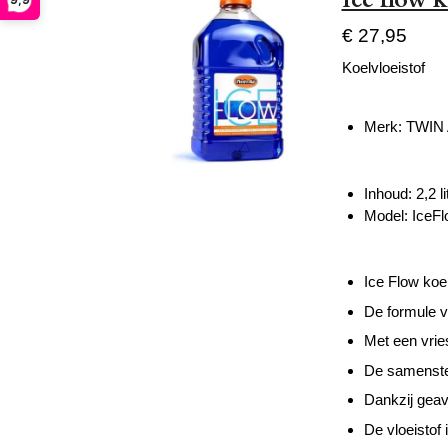
€ 27,95
Koelvloeistof
Merk:
TWIN 
Inhoud:
2,2 li
Model:
IceF
Ice Flow koel
De formule v
Met een vrie
De samenstel
Dankzij geav
De vloeistof 