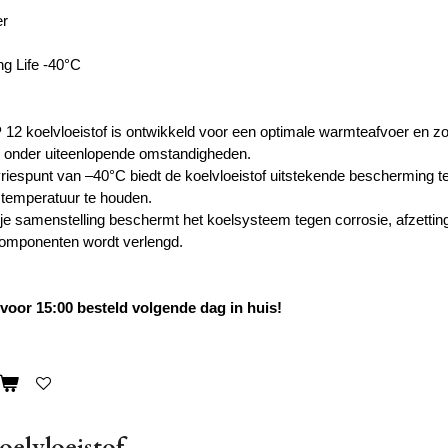
er
g Life -40°C
 12 koelvloeistof is ontwikkeld voor een optimale warmteafvoer en z
 onder uiteenlopende omstandigheden.
vriespunt van –40°C biedt de koelvloeistof uitstekende bescherming te
fstemperatuur te houden.
rije samenstelling beschermt het koelsysteem tegen corrosie, afzettin
componenten wordt verlengd.
oor 15:00 besteld volgende dag in huis!
oelvloeistof