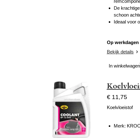
remcompone
De krachtige
schoon achte
Ideaal voor 
Op werkdagen v
Bekijk details
In winkelwagen
Koelvloei
€ 11,75
Koelvloeistof
Merk: KROO