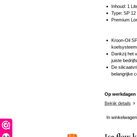
Inhoud: 1 Lit
Type: SP 12
Premium Lon
Kroon-Oil SP
koelsysteem
Dankzij het 
juiste bedrij
De silicaatv
belangrijke 
Op werkdagen v
Bekijk details
In winkelwagen
Ice flow k
9,9