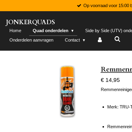
Op voorraad voor 15:00 b
Ga
direct
naar
JONKERQUADS
de
Home
Quad onderdelen
Side by Side (UTV) ond
hoofdinhoud
Onderdelen aanvragen
Contact
Remmenre
€ 14,95
Remmenreinige
Merk:
TRU-
Remmenreinige