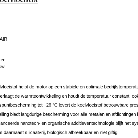
AIR
ter
low
vloeistof helpt de motor op een stabiele en optimale bedrijfstemperatu
erlaagt de warmteontwikkeling en houdt de temperatuur constant, oo
spuntbescherming tot –26 °C levert de koelvloeistof betrouwbare pre
ling biedt langdurige bescherming voor alle metalen en afdichtingen
anceerde nanotech- en organische additieventechnologie blijft het s
is daarnaast silicaatvrij, biologisch afbreekbaar en niet giftig.