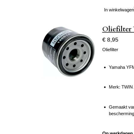
In winkelwagen
Oliefilte
€ 8,95
Oliefilter
Yamaha YFM 
Merk: TWIN
Gemaakt van 
bescherming,
Op werkdagen v