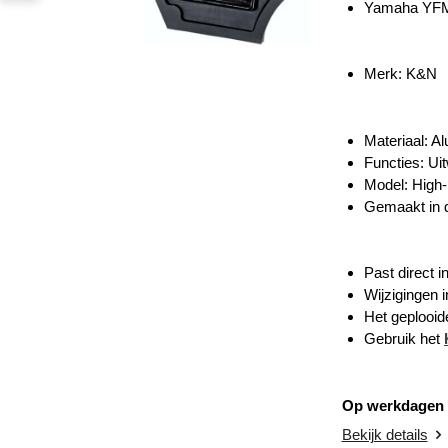
Yamaha YFM 
Merk: K&N
Materiaal: A
Functies: Ui
Model: High-
Gemaakt in 
Past direct i
Wijzigingen i
Het geplooide
Gebruik het
Op werkdagen v
Bekijk details