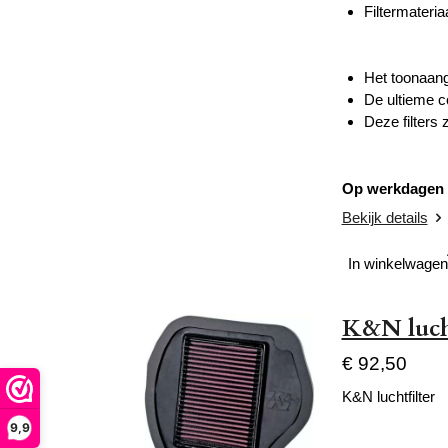
Filtermateri
Het toonaang
De ultieme c
Deze filters 
Op werkdagen v
Bekijk details
In winkelwagen
K&N luch
€ 92,50
K&N luchtfilter
9,9