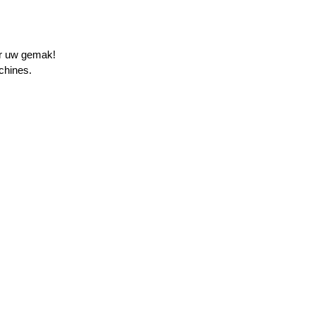
or uw gemak!
chines.