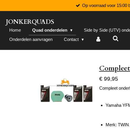
Op voorraad voor 15:00 b
Ga
direct
naar
JONKERQUADS
de
Home
Quad onderdelen
Side by Side (UTV) ond
hoofdinhoud
Onderdelen aanvragen
Contact
Compleet
€ 99,95
Compleet onder
Yamaha YFM 
Merk: TWIN