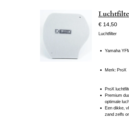
Luchtfilt
€ 14,50
Luchtfilter
Yamaha YFM 
Merk: ProX
ProX luchtfil
Premium dual 
optimale luc
Een dikke, vl
zand zelfs 