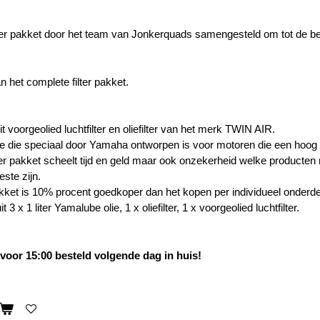
ter pakket door het team van Jonkerquads samengesteld om tot de be
 het complete filter pakket.
t voorgeolied luchtfilter en oliefilter van het merk TWIN AIR.
e die speciaal door Yamaha ontworpen is voor motoren die een hoog 
ilter pakket scheelt tijd en geld maar ook onzekerheid welke produc
este zijn.
akket is 10% procent goedkoper dan het kopen per individueel onderde
t 3 x 1 liter Yamalube olie, 1 x oliefilter, 1 x voorgeolied luchtfilter.
oor 15:00 besteld volgende dag in huis!