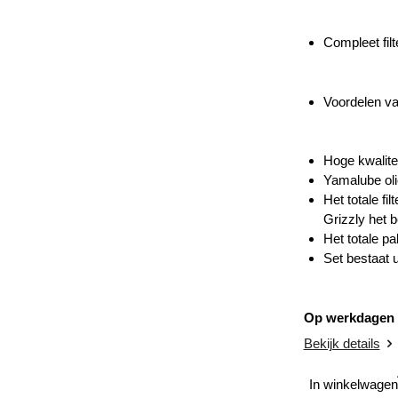
Compleet fil
Voordelen van
Hoge kwalitei
Yamalube oli
Het totale f
Grizzly het b
Het totale p
Set bestaat ui
Op werkdagen v
Bekijk details
In winkelwagen