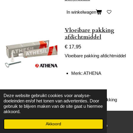
In winkelwagen
Vloeibare pakking
afdichtmiddel
€ 17,95
Vloeibare pakking afdichtmiddel
Merk: ATHENA
Inhoud: 80 ml
Deze website gebruikt cookies voor analyse-
Type: vloeibare pakking
doeleinden en/of het tonen van advertenties. Door
(gasket sealant)
gebruik te blijven maken van de site gaat u hiermee
akkoord.
Akkoord
E-mailadres
WhatsApp
Geschikt voor het afdichten
van spleten tot 2 mm breed,