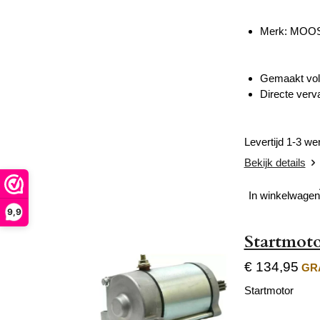
Merk: MOO
Gemaakt volg
Directe verv
Levertijd 1-3 w
Bekijk details
In winkelwagen
9,9
Startmot
€ 134,95
GRA
Startmotor