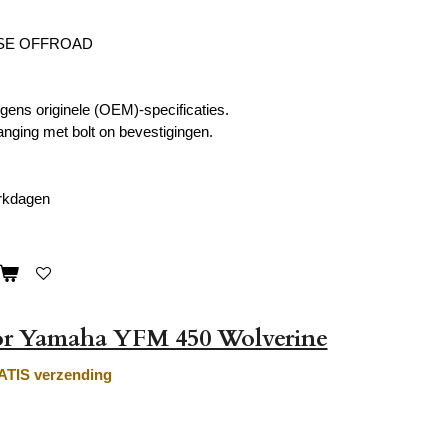
SE OFFROAD
ens originele (OEM)-specificaties.
anging met bolt on bevestigingen.
erkdagen
or Yamaha YFM 450 Wolverine
TIS verzending