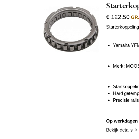
Starterk
€ 122,50
GRA
Starterkoppeling
Yamaha YFM
Merk: MOOS
Startkoppelin
Hard getemp
Precisie rail
Op werkdagen v
Bekijk details