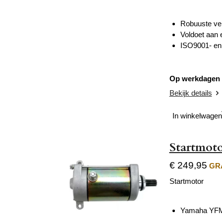
Robuuste ver
Voldoet aan 
ISO9001- en 
Op werkdagen v
Bekijk details
In winkelwagen
Startmot
€ 249,95
GRA
Startmotor
Yamaha YFM