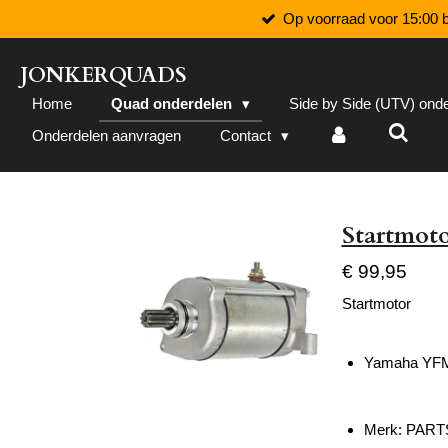
Op voorraad voor 15:00 b
Ga
direct
naar
JONKERQUADS
de
Home
Quad onderdelen
Side by Side (UTV) ond
hoofdinhoud
Onderdelen aanvragen
Contact
Startmot
€ 99,95
Startmotor
Yamaha YFM
Merk: PART