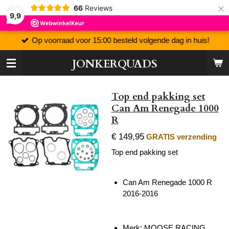
×
66
Reviews
9,9
Op voorraad voor 15:00 besteld volgende dag in huis!
JONKERQUADS
Top end pakking set
Can Am Renegade 1000
R
€ 149,95
GRATIS verzending
Top end pakking set
Can Am Renegade 1000 R
2016-2016
Merk: MOOSE RACING