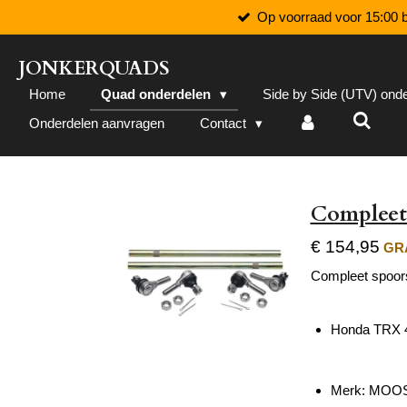
Op voorraad voor 15:00 b
Ga
direct
naar
JONKERQUADS
de
Home
Quad onderdelen
Side by Side (UTV) ond
hoofdinhoud
Onderdelen aanvragen
Contact
Compleet
€ 154,95
GRA
Compleet spoor
Honda TRX 
Merk: MOO