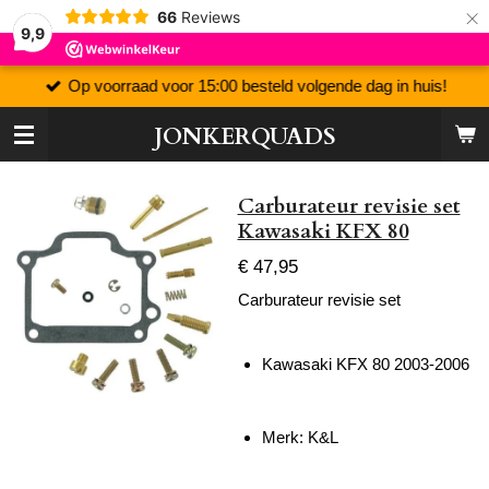
×
66
Reviews
9,9
Op voorraad voor 15:00 besteld volgende dag in huis!
JONKERQUADS
Carburateur revisie set
Kawasaki KFX 80
€ 47,95
Carburateur revisie set
Kawasaki KFX 80 2003-2006
Merk: K&L