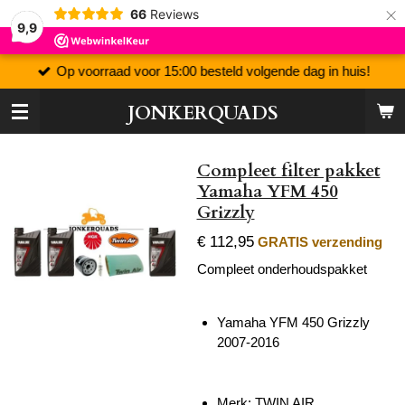
×
66
Reviews
9,9
Op voorraad voor 15:00 besteld volgende dag in huis!
JONKERQUADS
Compleet filter pakket
Yamaha YFM 450
Grizzly
€ 112,95
GRATIS verzending
Compleet onderhoudspakket
Yamaha YFM 450 Grizzly
2007-2016
Merk: TWIN AIR