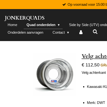
Op voorraad voor 15:00 b
Ga
direct
naar
JONKERQUADS
de
Home
Quad onderdelen
Side by Side (UTV) ond
hoofdinhoud
Onderdelen aanvragen
Contact
Velg ach
€ 112,50
GRA
Velg achterkant
Kawasaki KL
Merk: DWT