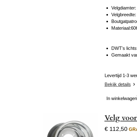
Velgdiamter:
Velgbreedte:
Boutgatpatro
Materiaal:60
DWT's lichtst
Gemaakt van 
Levertijd 1-3 w
Bekijk details
In winkelwagen
Velg voo
€ 112,50
GRA