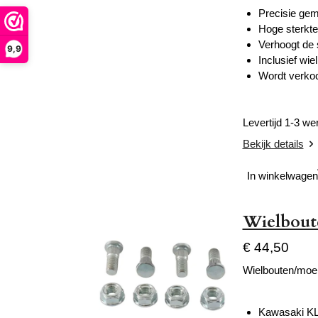
Precisie ge
Hoge sterkte
Verhoogt de st
9,9
Inclusief wi
Wordt verkoc
Levertijd 1-3 w
Bekijk details
In winkelwagen
Wielbout
€ 44,50
Wielbouten/moe
Kawasaki KL