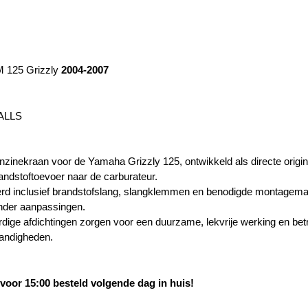
 125 Grizzly
2004-2007
BALLS
zinekraan voor de Yamaha Grizzly 125, ontwikkeld als directe origi
andstoftoevoer naar de carburateur.
rd inclusief brandstofslang, slangklemmen en benodigde montagemat
zonder aanpassingen.
ige afdichtingen zorgen voor een duurzame, lekvrije werking en betr
andigheden.
oor 15:00 besteld volgende dag in huis!