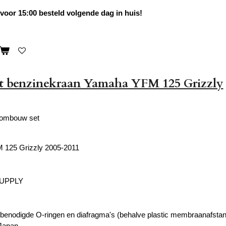
oor 15:00 besteld volgende dag in huis!
et benzinekraan Yamaha YFM 125 Grizzly
 ombouw set
125 Grizzly 2005-2011
SUPPLY
le benodigde O-ringen en diafragma's (behalve plastic membraanafstan
Japan.