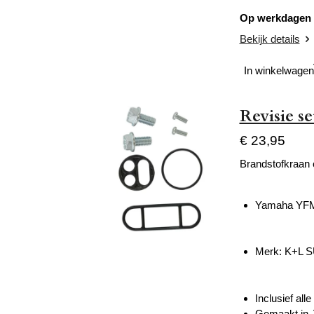
Op werkdagen v
Bekijk details
In winkelwagen
Revisie s
€ 23,95
Brandstofkraan
Yamaha YFM 
Merk:
K+L 
Inclusief al
Gemaakt in 