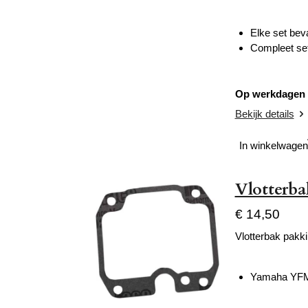
Elke set beva
Compleet set
Op werkdagen v
Bekijk details
In winkelwagen
Vlotterb
€ 14,50
Vlotterbak pakk
Yamaha YFM 