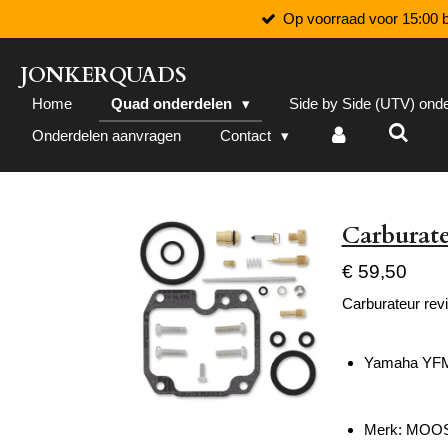
Op voorraad voor 15:00 b
Ga
direct
naar
JONKERQUADS
de
Home
Quad onderdelen
Side by Side (UTV) ond
hoofdinhoud
Onderdelen aanvragen
Contact
Carburate
€ 59,50
Carburateur revi
Yamaha YFM 
Merk: MOO