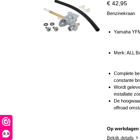
€ 42,95
Benzinekraan
Yamaha YFM
Merk: ALL 
Complete ben
constante br
Wordt geleve
installatie 
De hoogwaard
offroad omst
Op werkdagen v
9,9
Bekijk details