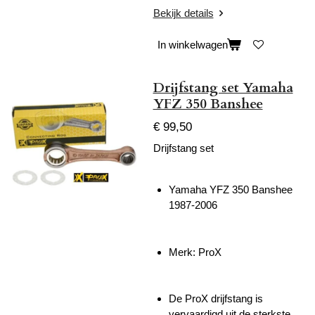
Bekijk details
In winkelwagen
Drijfstang set Yamaha
YFZ 350 Banshee
€ 99,50
Drijfstang set
Yamaha YFZ 350 Banshee
1987-2006
Merk: ProX
De ProX drijfstang is
vervaardigd uit de sterkste