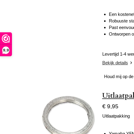
Een kosteneff
Robuuste sta
Past eenvoud
Ontworpen om 
9,9
Levertijd 1-4 w
Bekijk details
Houd mij op de
Uitlaatp
€ 9,95
Uitlaatpakking
Yamaha YFM 