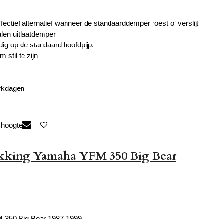
ectief alternatief wanneer de standaarddemper roest of verslijt
len uitlaatdemper
ig op de standaard hoofdpijp.
stil te zijn
erkdagen
 hoogte
akking Yamaha YFM 350 Big Bear
350 Big Bear 1987-1999