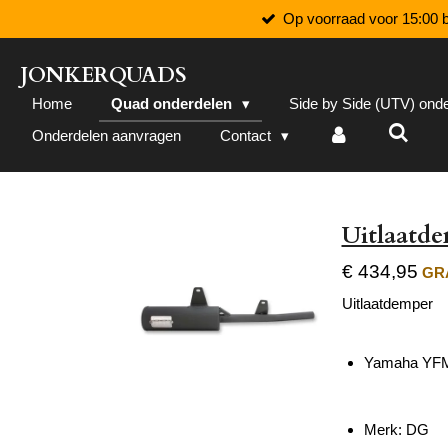
Op voorraad voor 15:00 b
Ga
direct
naar
JONKERQUADS
de
Home
Quad onderdelen
Side by Side (UTV) ond
hoofdinhoud
Onderdelen aanvragen
Contact
Uitlaatd
€ 434,95
GRA
Uitlaatdemper
Yamaha YFM 
Merk: DG