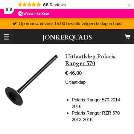
×
66
Reviews
9,9
Op voorraad voor 15:00 besteld volgende dag in huis!
JONKERQUADS
Uitlaatklep Polaris
Ranger 570
€ 46,00
Uitlaatklep
Polaris Ranger 570 2014-
2016
Polaris Ranger RZR 570
2012-2016