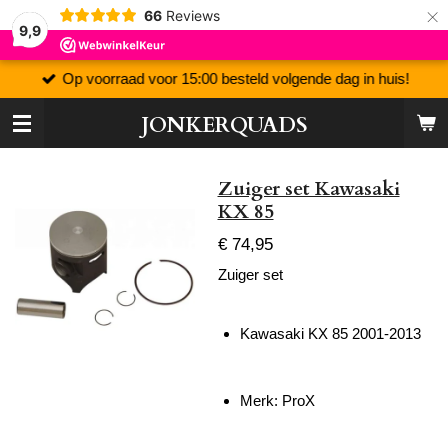
×
66
Reviews
9,9
Op voorraad voor 15:00 besteld volgende dag in huis!
JONKERQUADS
Zuiger set Kawasaki
KX 85
€ 74,95
Zuiger set
Kawasaki KX 85 2001-2013
Merk: ProX