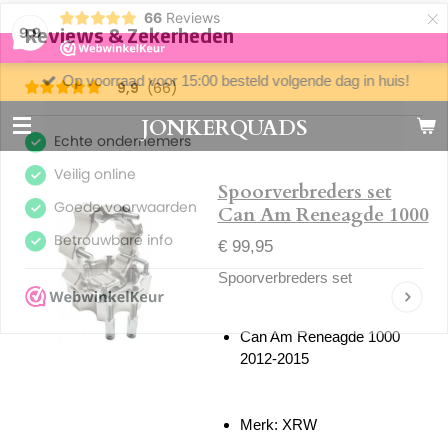
×
66
Reviews
9,9
Op voorraad voor 15:00 besteld volgende dag in huis!
JONKERQUADS
Spoorverbreders set
Can Am Reneagde 1000
€ 99,95
Spoorverbreders set
Can Am Reneagde 1000
2012-2015
Merk: XRW