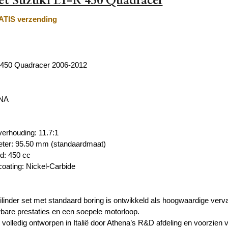
set Suzuki LT-R 450 Quadracer
TIS verzending
 450 Quadracer 2006-2012
ENA
erhouding:
11.7:1
eter:
95.50 mm
(standaardmaat)
ud: 450 cc
oating:
Nickel-Carbide
linder set met standaard boring is ontwikkeld als hoogwaardige vervan
bare prestaties en een soepele motorloop.
s volledig ontworpen in Italië door Athena’s R&D afdeling en voorzien 