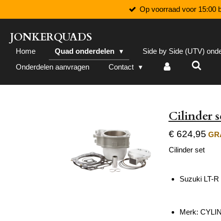
Op voorraad voor 15:00 b
Ga
direct
naar
JONKERQUADS
de
Home
Quad onderdelen
Side by Side (UTV) ond
hoofdinhoud
Onderdelen aanvragen
Contact
Cilinder 
€ 624,95
GRA
Cilinder set
Suzuki LT-R
Merk: CYL