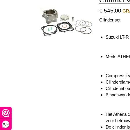
Cilinder 
€ 545,00
GRA
Cilinder set
Suzuki LT-R
Merk: ATH
Compressiev
Cilinderdiam
Cilinderinho
Binnenwandc
Het Athena ci
voor betrouw
9,9
De cilinder i