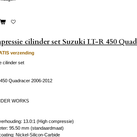
ressie cilinder set Suzuki LT-R 450 Quad
TIS verzending
cilinder set
 450 Quadracer 2006-2012
INDER WORKS
erhouding:
13.0:1
(
High compressie)
eter:
95.50 mm
(standaardmaat)
ating: Nickel-Silicon-Carbide