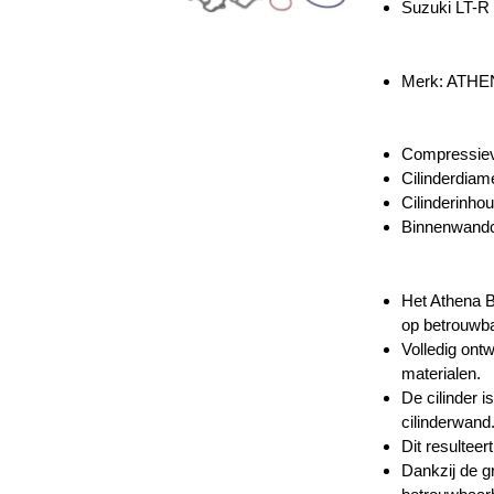
Suzuki LT-R
Merk: ATH
Compressiev
Cilinderdiam
Cilinderinho
Binnenwandc
Het Athena B
op betrouwba
Volledig ont
materialen.
De cilinder i
cilinderwand
Dit resulteer
Dankzij de g