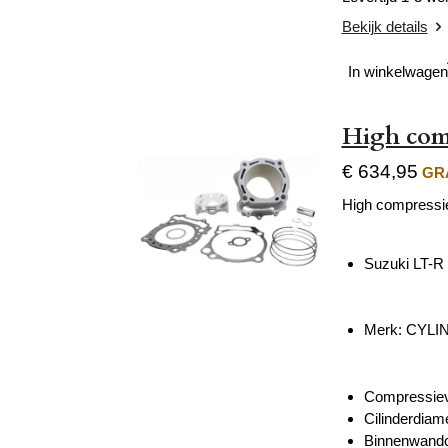
Bekijk details
In winkelwagen
High comp
€ 634,95
GRA
High compressie 
Suzuki LT-R
Merk: CYL
Compressiev
Cilinderdiam
Binnenwandco