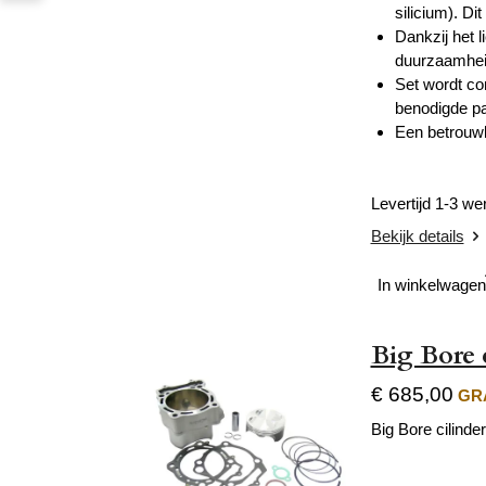
silicium). Di
Dankzij het 
duurzaamheid
Set wordt co
benodigde pa
Een betrouwb
Levertijd 1-3 w
Bekijk details
In winkelwagen
Big Bore 
€ 685,00
GRA
Big Bore cilinder