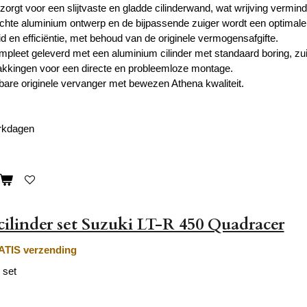
t zorgt voor een slijtvaste en gladde cilinderwand, wat wrijving vermin
lichte aluminium ontwerp en de bijpassende zuiger wordt een optimale 
 en efficiëntie, met behoud van de originele vermogensafgifte.
mpleet geleverd met een aluminium cilinder met standaard boring, zuig
kkingen voor een directe en probleemloze montage.
are originele vervanger met bewezen Athena kwaliteit.
erkdagen
cilinder set Suzuki LT-R 450 Quadracer
TIS verzending
 set