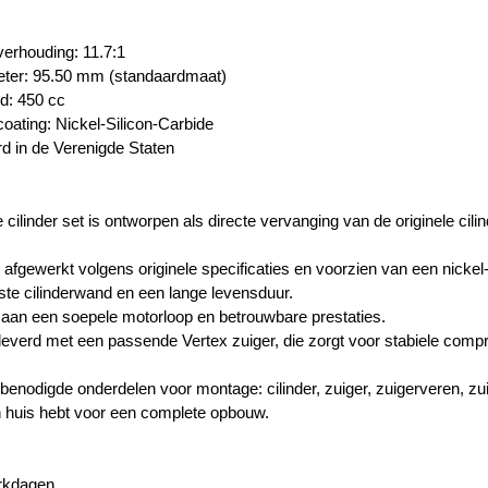
erhouding:
11.7:1
eter:
95.50 mm
(standaardmaat)
ud: 450 cc
ating: Nickel-Silicon-Carbide
 in de Verenigde Staten
 cilinder set is ontworpen als directe vervanging van de originele c
s afgewerkt volgens originele specificaties en voorzien van een nickel
aste cilinderwand en een lange levensduur.
ij aan een soepele motorloop en betrouwbare prestaties.
leverd met een passende Vertex zuiger, die zorgt voor stabiele compre
e benodigde onderdelen voor montage: cilinder, zuiger, zuigerveren, z
 in huis hebt voor een complete opbouw.
erkdagen