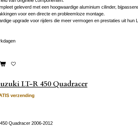
eid van originele componenten.
mpleet geleverd met een hoogwaardige aluminium cilinder, bijpassende
kkingen voor een directe en probleemloze montage.
dige upgrade voor rijders die meer vermogen en prestaties uit hun L
erkdagen
Suzuki LT-R 450 Quadracer
TIS verzending
 450 Quadracer 2006-2012