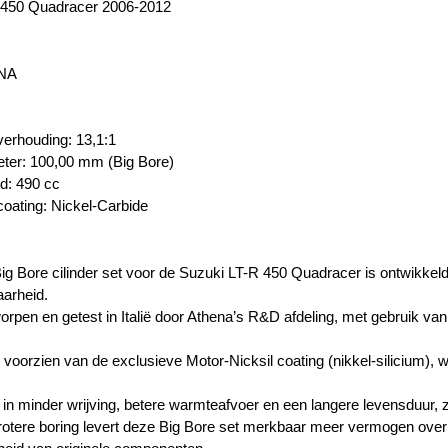
 450 Quadracer 2006-2012
ENA
erhouding:
13,1:1
eter:
100,00 mm
(Big Bore)
ud:
490 cc
oating:
Nickel-Carbide
ig Bore cilinder set voor de Suzuki LT-R 450 Quadracer is ontwikkeld
arheid.
worpen en getest in Italië door Athena’s R&D afdeling, met gebruik 
s voorzien van de exclusieve Motor-Nicksil coating (nikkel-silicium), 
.
t in minder wrijving, betere warmteafvoer en een langere levensduur, 
rotere boring levert deze Big Bore set merkbaar meer vermogen over