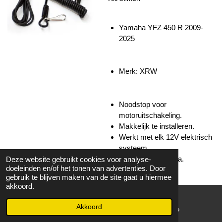
Yamaha YFZ 450 R 2009-
2025
Merk: XRW
Noodstop voor
motoruitschakeling.
Makkelijk te installeren.
Werkt met elk 12V elektrisch
systeem.
Gemaakt in Europa.
Deze website gebruikt cookies voor analyse-
doeleinden en/of het tonen van advertenties. Door
gebruik te blijven maken van de site gaat u hiermee
akkoord.
Op werkdagen voor 15.00
besteld volgende dag in huis!
Akkoord
E-mailadres
WhatsApp
Bekijk details