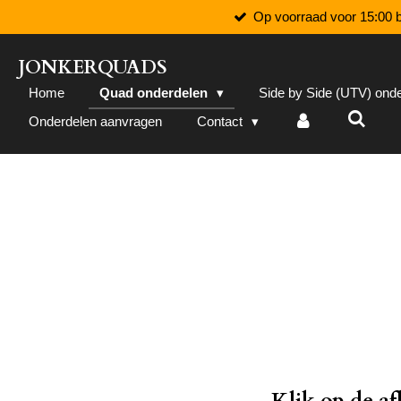
Op voorraad voor 15:00 b
Ga
direct
naar
JONKERQUADS
de
Home
Quad onderdelen
Side by Side (UTV) ond
hoofdinhoud
Onderdelen aanvragen
Contact
Klik op de a