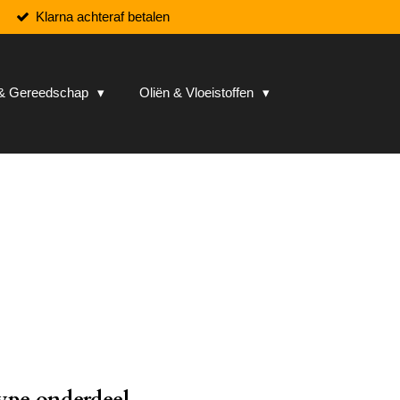
Klarna achteraf betalen
n & Gereedschap
Oliën & Vloeistoffen
ype onderdeel