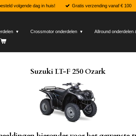
esteld volgende dag in huis!
Gratis verzending vanaf € 100
erdelen
Crossmotor onderdelen
Allround onderdele
Suzuki LT-F 250 Ozark
fbeeldingen hieronder voor het gewenste t