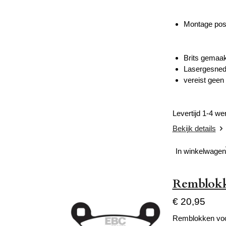
Montage posi
Brits gemaakt
Lasergesnede
vereist geen
Levertijd 1-4 w
Bekijk details
In winkelwagen
Remblokke
€ 20,95
Remblokken voo