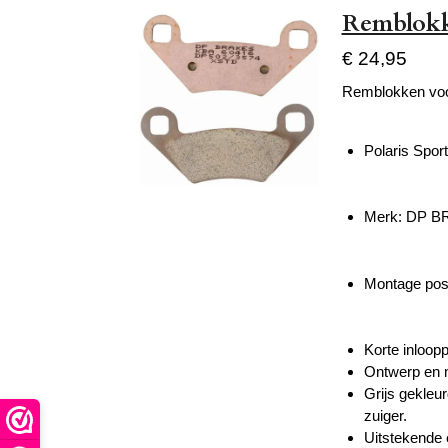
Remblokke
€ 24,95
Remblokken voo
Polaris Spo
Merk: DP 
Montage posi
Korte inloopp
Ontwerp en m
Grijs gekleu
zuiger.
Uitstekende 