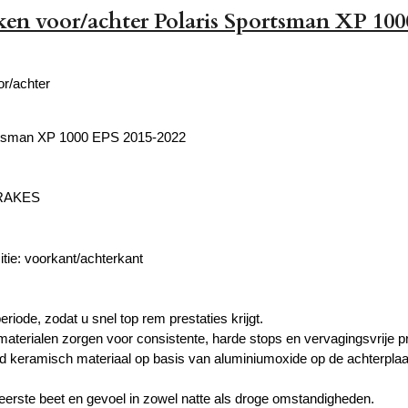
n voor/achter Polaris Sportsman XP 100
r/achter
rtsman XP 1000 EPS 2015-2022
BRAKES
tie: voorkant/achterkant
eriode, zodat u snel top rem prestaties krijgt.
aterialen zorgen voor consistente, harde stops en vervagingsvrije pr
rd keramisch materiaal op basis van aluminiumoxide op de achterpl
eerste beet en gevoel in zowel natte als droge omstandigheden.