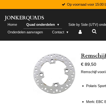
Op voorraad voor 15:00 b
Ga
direct
naar
JONKERQUADS
de
Home
Quad onderdelen
Side by Side (UTV) ond
hoofdinhoud
Onderdelen aanvragen
Contact
Remschijf
€ 89,50
Remschijf voor/
Polaris Spo
Merk: EBC