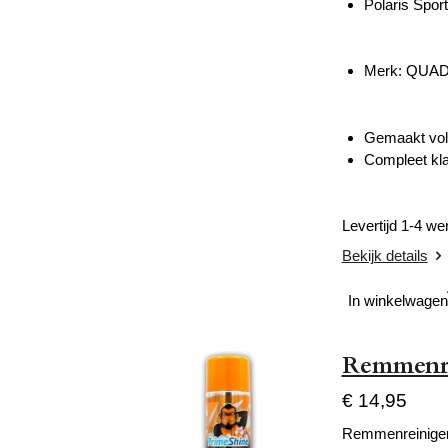
Polaris Spo
Merk: QUA
Gemaakt volg
Compleet kla
Levertijd 1-4 w
Bekijk details
In winkelwagen
Remmenre
€ 14,95
Remmenreinige