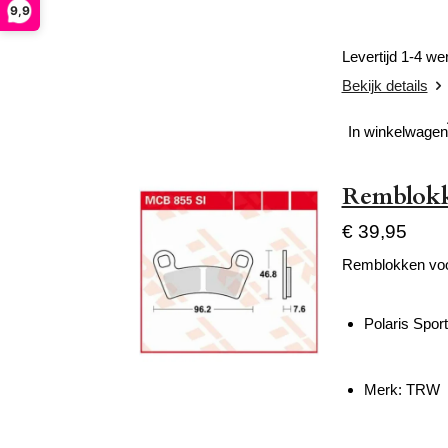
9,9
Levertijd 1-4 w
Bekijk details
In winkelwagen
Remblokke
€ 39,95
Remblokken voo
Polaris Spo
Merk: TRW