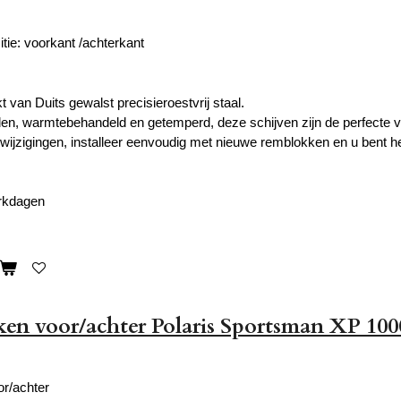
tie: voorkant /achterkant
 van Duits gewalst precisieroestvrij staal.
n, warmtebehandeld en getemperd, deze schijven zijn de perfecte 
 wijzigingen, installeer eenvoudig met nieuwe remblokken en u bent h
erkdagen
n voor/achter Polaris Sportsman XP 100
r/achter