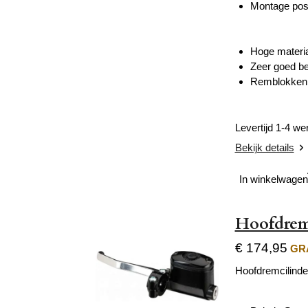
Montage posi
Hoge materi
Zeer goed b
Remblokken 
Levertijd 1-4 w
Bekijk details
In winkelwagen
Hoofdremc
€ 174,95
GRA
Hoofdremcilinde