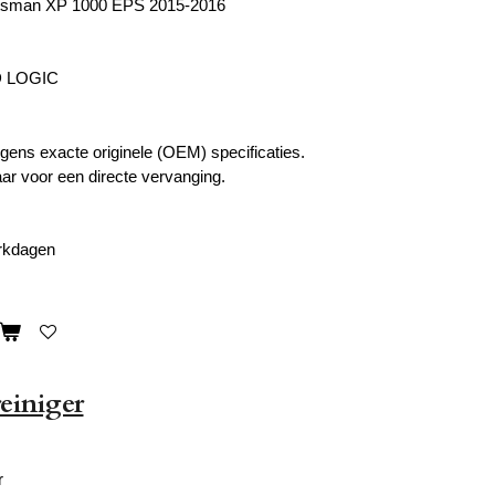
rtsman XP 1000 EPS 2015-2016
D LOGIC
ens exacte originele (OEM) specificaties.
ar voor een directe vervanging.
erkdagen
iniger
r