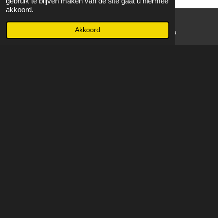
gebruik te blijven maken van de site gaat u hiermee
akkoord.
Akkoord
E-mailadres
WhatsApp