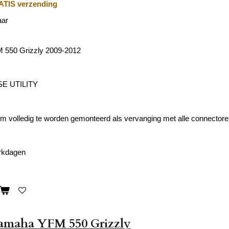
TIS verzending
aar
550 Grizzly 2009-2012
E UTILITY
 volledig te worden gemonteerd als vervanging met alle connectoren
erkdagen
amaha YFM 550 Grizzly