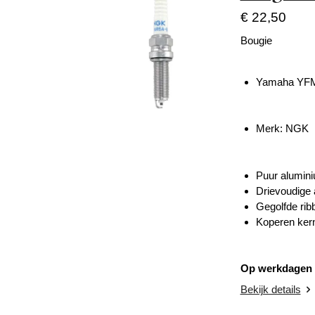
€ 22,50
Bougie
Yamaha YFM 
Merk: NGK
Puur alumini
Drievoudige 
Gegolfde ri
Koperen kern
Op werkdagen v
Bekijk details