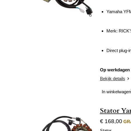
Yamaha YFM 
Merk:
RICK
Direct plug-i
Op werkdagen v
Bekijk details
In winkelwagen
Stator Y
€ 168,00
GRA
Stator