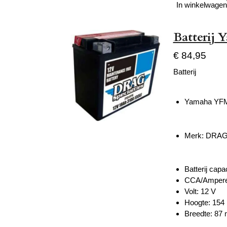
In winkelwagen
Batterij 
€ 84,95
Batterij
Yamaha YFM 
Merk: DRA
Batterij
capac
CCA/Ampere
Volt: 12 V
Hoogte: 15
Breedte: 87