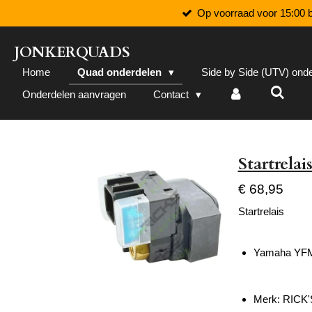
Op voorraad voor 15:00 b
Ga
direct
naar
JONKERQUADS
de
Home
Quad onderdelen
Side by Side (UTV) ond
hoofdinhoud
Onderdelen aanvragen
Contact
Startrela
€ 68,95
Startrelais
Yamaha YFM 
Merk:
RICK