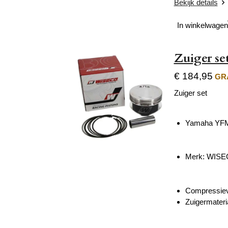
Bekijk details
In winkelwagen
Zuiger s
€ 184,95
GRA
Zuiger set
Yamaha YFM 
Merk: WIS
Compressiev
Zuigermater