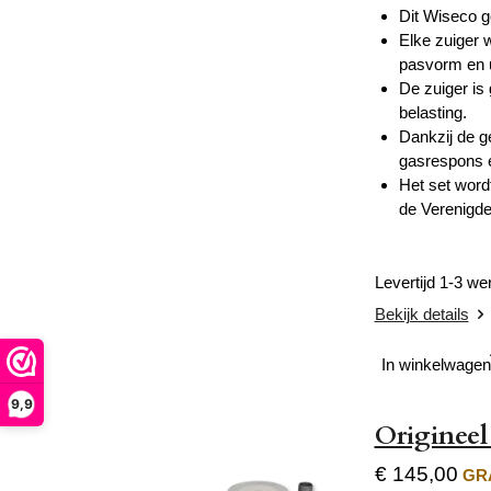
Dit Wiseco g
Elke zuiger 
pasvorm en u
De zuiger is
belasting.
Dankzij de g
gasrespons e
Het set word
de Verenigde
Levertijd 1-3 w
Bekijk details
In winkelwagen
9,9
Originee
€ 145,00
GRA