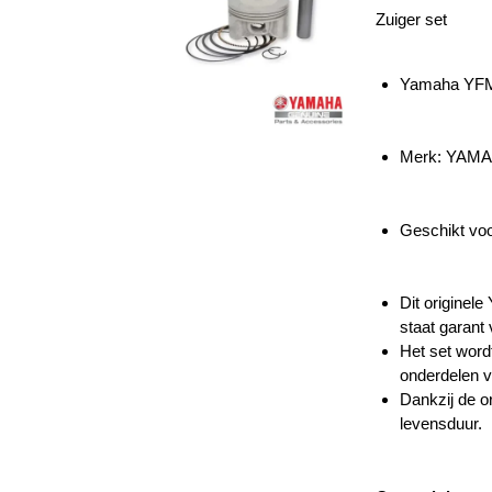
Zuiger set
Yamaha YFM 
Merk: YAM
Geschikt vo
Dit originel
staat garant
Het set word
onderdelen v
Dankzij de o
levensduur.