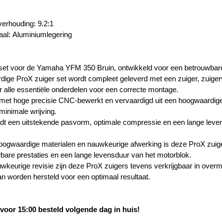
erhouding:
9.2:1
aal: Aluminiumlegering
set voor de Yamaha YFM 350 Bruin, ontwikkeld voor een betrouwbare 
dige ProX zuiger set wordt compleet geleverd met een zuiger, zuigerv
r alle essentiële onderdelen voor een correcte montage.
 met hoge precisie CNC-bewerkt en vervaardigd uit een hoogwaardig
 minimale wrijving.
dt een uitstekende pasvorm, optimale compressie en een lange leve
oogwaardige materialen en nauwkeurige afwerking is deze ProX zuige
bare prestaties en een lange levensduur van het motorblok.
wkeurige revisie zijn deze ProX zuigers tevens verkrijgbaar in overma
n worden hersteld voor een optimaal resultaat.
oor 15:00 besteld volgende dag in huis!