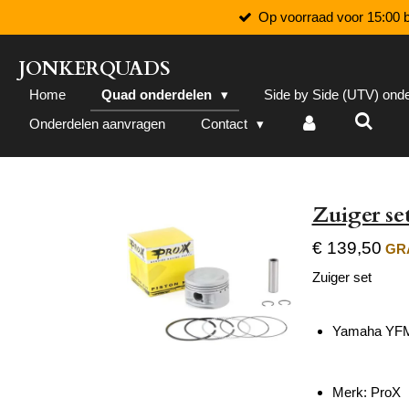
Op voorraad voor 15:00 b
Ga
direct
naar
JONKERQUADS
de
Home
Quad onderdelen
Side by Side (UTV) ond
hoofdinhoud
Onderdelen aanvragen
Contact
Zuiger s
€ 139,50
GRA
Zuiger set
Yamaha YFM 
Merk: ProX