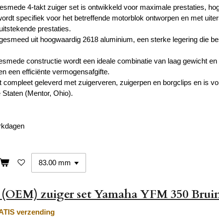
esmede 4-takt zuiger set is ontwikkeld voor maximale prestaties, ho
wordt specifiek voor het betreffende motorblok ontworpen en met uiter
itstekende prestaties.
 gesmeed uit hoogwaardig 2618 aluminium, een sterke legering die b
esmede constructie wordt een ideale combinatie van laag gewicht en h
n een efficiënte vermogensafgifte.
t compleet geleverd met zuigerveren, zuigerpen en borgclips en is v
 Staten (Mentor, Ohio).
erkdagen
l (OEM) zuiger set Yamaha YFM 350 Brui
TIS verzending