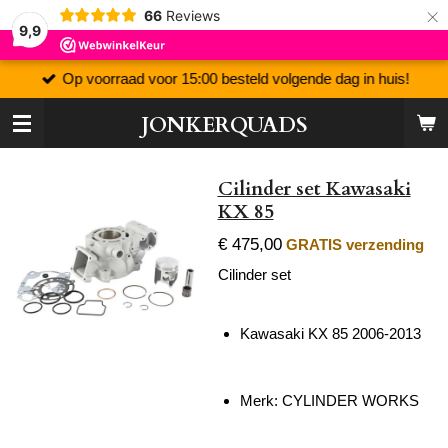
×
66
Reviews
9,9
Op voorraad voor 15:00 besteld volgende dag in huis!
JONKERQUADS
Cilinder set Kawasaki
KX 85
€ 475,00
GRATIS verzending
Cilinder set
Kawasaki KX 85 2006-2013
Merk: CYLINDER WORKS