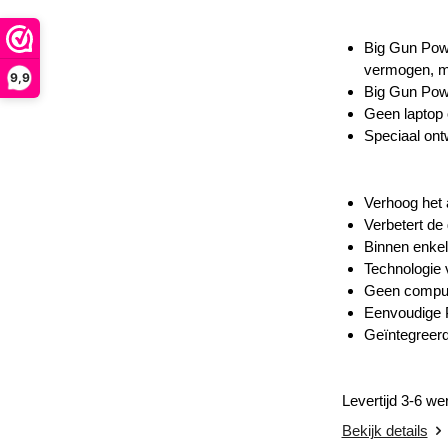
Big Gun Powe
vermogen, ma
9,9
Big Gun Powe
Geen laptop 
Speciaal ont
Verhoog het 
Verbetert de
Binnen enkel
Technologie 
Geen comput
Eenvoudige P
Geïntegreerd
Levertijd 3-6 w
Bekijk details