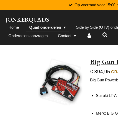
Op voorraad voor 15:00 b
Ga
direct
naar
JONKERQUADS
de
Home
Quad onderdelen
Side by Side (UTV) ond
hoofdinhoud
Onderdelen aanvragen
Contact
Big Gun 
€ 394,95
GRA
Big Gun Power
Suzuki LT-A
Merk: BIG