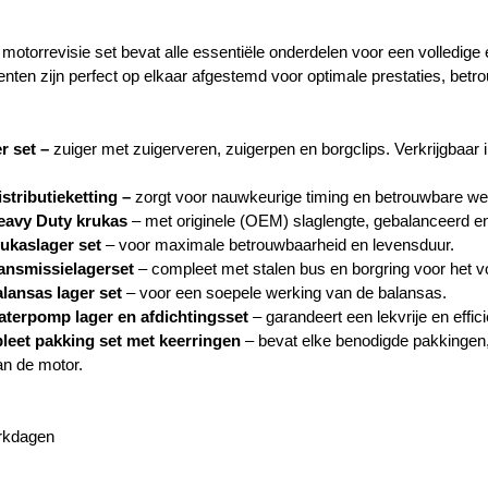
 motorrevisie set bevat alle essentiële onderdelen voor een volledige 
nten zijn perfect op elkaar afgestemd voor optimale prestaties, betr
r set –
zuiger met zuigerveren, zuigerpen en borgclips. Verkrijgbaar
stributieketting –
zorgt voor nauwkeurige timing en betrouwbare we
eavy Duty krukas
– met originele (OEM) slaglengte, gebalanceerd e
ukaslager set
– voor maximale betrouwbaarheid en levensduur.
ansmissielagerset
– compleet met stalen bus en borgring voor het v
lansas lager set
– voor een soepele werking van de balansas.
terpomp lager en afdichtingsset
– garandeert een lekvrije en effici
leet pakking set met keerringen
– bevat elke benodigde pakkingen,
an de motor.
erkdagen