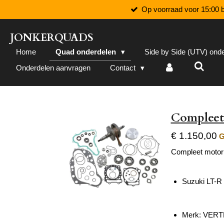
Op voorraad voor 15:00 b
Ga
direct
naar
JONKERQUADS
de
Home
Quad onderdelen
Side by Side (UTV) ond
hoofdinhoud
Onderdelen aanvragen
Contact
Compleet 
€ 1.150,00
G
Compleet motor 
Suzuki LT-R
Merk: VER