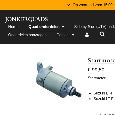
Op voorraad voor 15:00 b
Ga
direct
naar
JONKERQUADS
de
Home
Quad onderdelen
Side by Side (UTV) ond
hoofdinhoud
Onderdelen aanvragen
Contact
Startmoto
€ 99,50
Startmotor
Suzuki LT-F
Suzuki LT-F