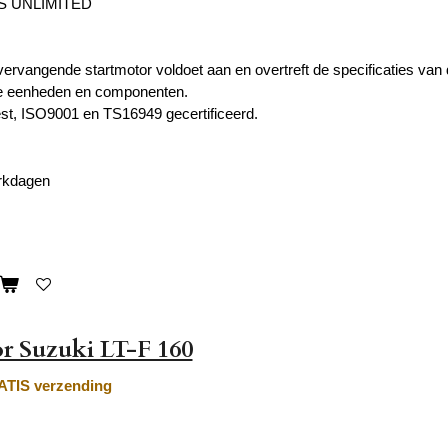
S UNLIMITED
ervangende startmotor voldoet aan en overtreft de specificaties van d
 eenheden en componenten.
st, ISO9001 en TS16949 gecertificeerd.
erkdagen
r Suzuki LT-F 160
TIS verzending