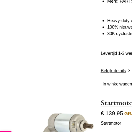
Merk: PART
Heavy-duty v
100% nieuwe
30K cycluste
Levertijd 1-3 w
Bekijk details
In winkelwagen
Startmoto
€ 139,95
GRA
Startmotor