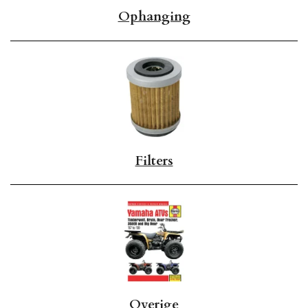
Ophanging
Filters
Overige