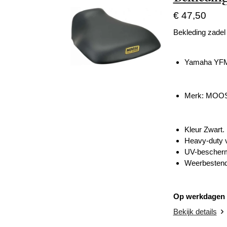
€ 47,50
Bekleding zade
Yamaha YFM
Merk: MOO
Kleur Zwart.
Heavy-duty v
UV-bescherm
Weerbestend
Op werkdagen v
Bekijk details