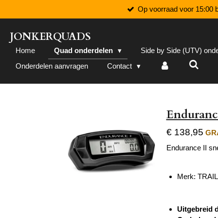
Op voorraad voor 15:00 b
Ga
direct
naar
JONKERQUADS
de
Home
Quad onderdelen
Side by Side (UTV) ond
hoofdinhoud
Onderdelen aanvragen
Contact
Endurance
€ 138,95
GRA
Endurance II sn
Merk: TRAI
Uitgebreid d