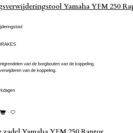
gsverwijderingstool Yamaha YFM 250 Ra
jderingstool
 BRAKES
 ontgrendelen van de borgbouten van de koppeling.
 verwijderen van de koppeling.
erkdagen
g zadel Yamaha YFM 250 Raptor