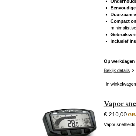
Onderhouds
Eenvoudige i
Duurzaam e
Compact on
minimalistis
Gebruiksvri
Inclusief in
Op werkdagen v
Bekijk details
In winkelwagen
Vapor sne
€ 210,00
GRA
Vapor snelheidsm