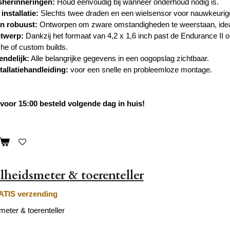
herinneringen:
Houd eenvoudig bij wanneer onderhoud nodig is.
nstallatie:
Slechts twee draden en een wielsensor voor nauwkeurig
n robuust:
Ontworpen om zware omstandigheden te weerstaan, ideaa
twerp:
Dankzij het formaat van 4,2 x 1,6 inch past de Endurance II op
che of custom builds.
endelijk:
Alle belangrijke gegevens in een oogopslag zichtbaar.
stallatiehandleiding:
voor een snelle en probleemloze montage.
oor 15:00 besteld volgende dag in huis!
lheidsmeter & toerenteller
TIS verzending
eter & toerenteller