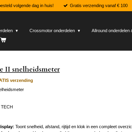
esteld volgende dag in huis!
Gratis verzending vanaf € 100
erdelen
Crossmotor onderdelen
Allround onderdele
 II snelheidsmeter
TIS verzending
elheidsmeter
L TECH
isplay:
Toont snelheid, afstand, rijtijd en klok in een compleet overzic