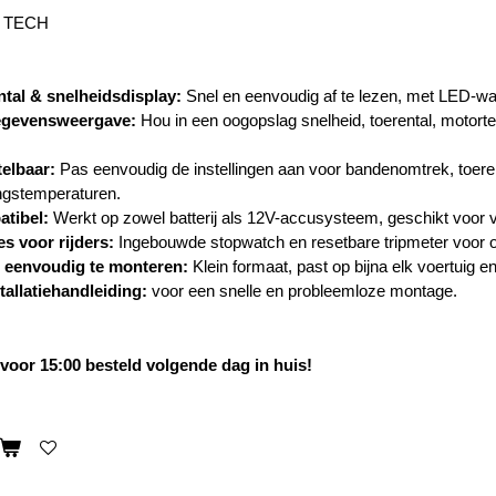
L TECH
ntal & snelheidsdisplay:
Snel en eenvoudig af te lezen, met LED-waa
gegevensweergave:
Hou in een oogopslag snelheid, toerental, motortem
telbaar:
Pas eenvoudig de instellingen aan voor bandenomtrek, toere
gstemperaturen.
tibel:
Werkt op zowel batterij als 12V-accusysteem, geschikt voor vr
es voor rijders:
Ingebouwde stopwatch en resetbare tripmeter voor of
 eenvoudig te monteren:
Klein formaat, past op bijna elk voertuig en 
stallatiehandleiding:
voor een snelle en probleemloze montage.
oor 15:00 besteld volgende dag in huis!