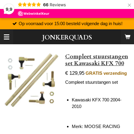
×
66
Reviews
9,9
Op voorraad voor 15:00 besteld volgende dag in huis!
JONKERQUADS
Compleet stuurstangen
set Kawasaki KFX 700
€ 129,95
GRATIS verzending
Compleet stuurstangen set
Kawasaki KFX 700 2004-
2010
Merk: MOOSE RACING