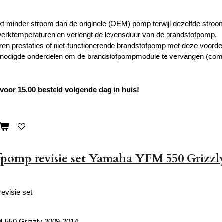
t minder stroom dan de originele (OEM) pomp terwijl dezelfde strooms
werktemperaturen en verlengt de levensduur van de brandstofpomp.
oren prestaties of niet-functionerende brandstofpomp met deze voorde
benodigde onderdelen om de brandstofpompmodule te vervangen (com
oor 15.00 besteld volgende dag in huis!
pomp revisie set Yamaha YFM 550 Grizzl
evisie set
550 Grizzly 2009-2014