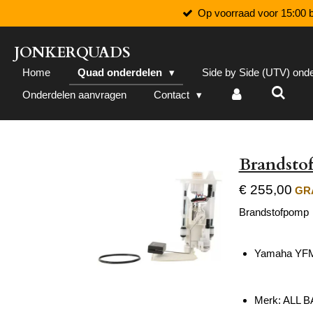
Op voorraad voor 15:00 b
Ga
direct
naar
JONKERQUADS
de
Home
Quad onderdelen
Side by Side (UTV) ond
hoofdinhoud
Onderdelen aanvragen
Contact
Brandsto
€ 255,00
GRA
Brandstofpomp
Yamaha YFM 
Merk: ALL 