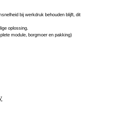
nelheid bij werkdruk behouden blijft, dit
lige oplossing.
plete module, borgmoer en pakking)
y