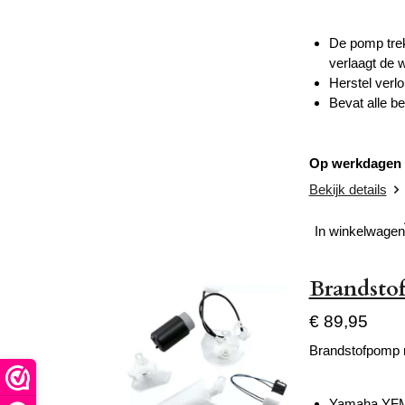
De pomp trek
verlaagt de 
Herstel verl
Bevat alle 
Op werkdagen v
Bekijk details
In winkelwagen
Brandstof
€ 89,95
Brandstofpomp r
Yamaha YFM 