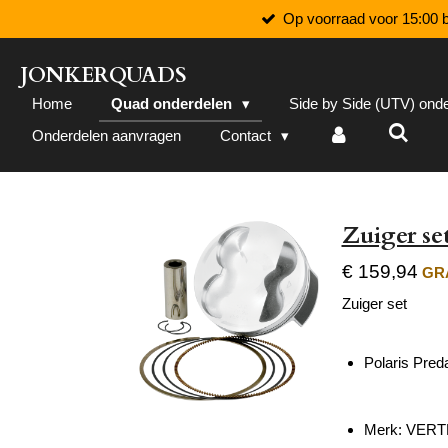
Op voorraad voor 15:00 b
Ga
direct
naar
JONKERQUADS
de
Home
Quad onderdelen
Side by Side (UTV) ond
hoofdinhoud
Onderdelen aanvragen
Contact
Zuiger set
€ 159,94
GRA
Zuiger set
Polaris Pred
Merk: VER