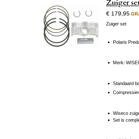
Zuiger set
€ 179,95
GRA
Zuiger set
Polaris Pred
Merk: WIS
Standaard b
Compressiev
Wiseco zuige
Set is comple