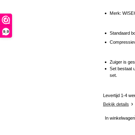
Merk: WIS
9,9
Standaard b
Compressiev
Zuiger is ge
Set bestaat 
set.
Levertijd 1-4 w
Bekijk details
In winkelwagen