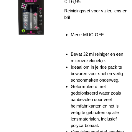
€ 16,95
Reinigingsset voor vizier, lens en
bril
Merk: MUC-OFF
Bevat 32 ml reiniger en een
microvezeldoekje.
Ideaal om in je ride pack te
bewaren voor snel en veilig
schoonmaken onderweg.
Geformuleerd met
gedeïoniseerd water zoals
aanbevolen door veel
helmfabrikanten en het is
veilig te gebruiken op alle
lensmaterialen, inclusief
polycarbonaat.
Verwijdert snel stof, modder,