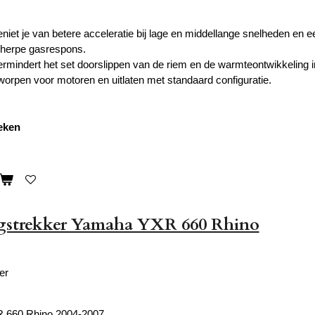
eniet je van betere acceleratie bij lage en middellange snelheden en 
cherpe gasrespons.
rmindert het set doorslippen van de riem en de warmteontwikkeling i
worpen voor motoren en uitlaten met standaard configuratie.
weken
gstrekker Yamaha YXR 660 Rhino
er
 660 Rhino 2004-2007