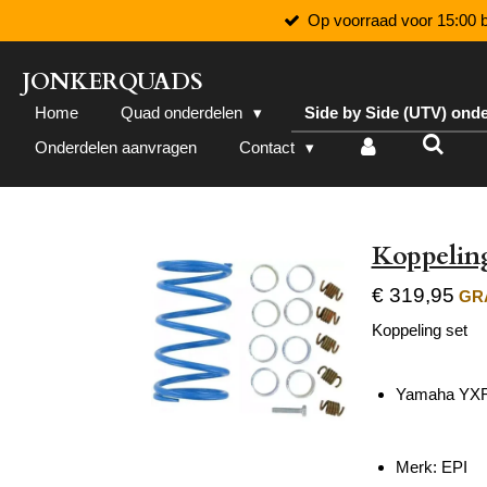
Op voorraad voor 15:00 b
Ga
direct
naar
JONKERQUADS
de
Home
Quad onderdelen
Side by Side (UTV) ond
hoofdinhoud
Onderdelen aanvragen
Contact
Koppelin
€ 319,95
GRA
Koppeling set
Yamaha YXR
Merk: EPI