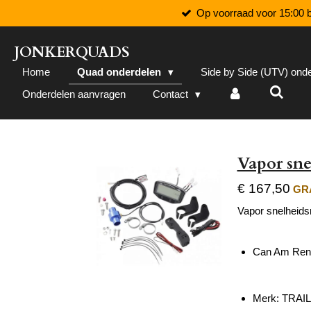
Op voorraad voor 15:00 b
Ga
direct
naar
JONKERQUADS
de
Home
Quad onderdelen
Side by Side (UTV) ond
hoofdinhoud
Onderdelen aanvragen
Contact
Vapor sne
€ 167,50
GRA
Vapor snelheidsm
Can Am Ren
Merk: TRAI