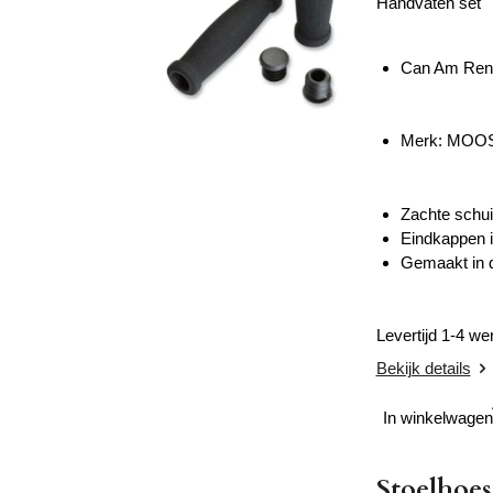
Handvaten set
Can Am Ren
Merk: MOO
Zachte schui
Eindkappen 
Gemaakt in 
Levertijd 1-4 w
Bekijk details
In winkelwagen
Stoelhoe