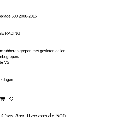
egade 500 2008-2015
SE RACING
mrubberen grepen met gesloten cellen.
inbegrepen.
de VS.
erkdagen
s Can Am Renegade 500