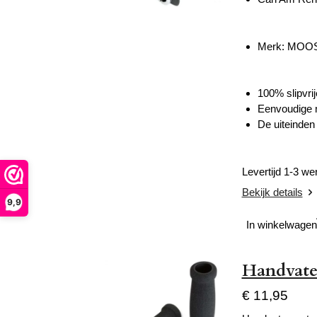
Merk:
MOOS
100% slipvrij
Eenvoudige m
De uiteinden
Levertijd 1-3 w
Bekijk details
9,9
In winkelwagen
Handvate
€ 11,95