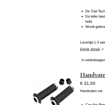
De Trail Tech
De teller bie
hebt.
Wordt gelever
Levertijd 1-3 w
Bekijk details
In winkelwagen
Handvate
€ 31,50
Handvaten set
Can Am Ren