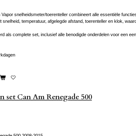
 Vapor snelheidsmeter/toerenteller combineert alle essentiële functie
dt snelheid, temperatuur, afgelegde afstand, toerenteller en klok, waardoo
d als complete set, inclusief alle benodigde onderdelen voor een eenv
erkdagen
n set Can Am Renegade 500
egade 500 2008-2015