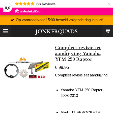
×
66
Reviews
9,9
Op voorraad voor 15:00 besteld volgende dag in huis!
JONKERQUADS
Compleet revisie set
aandrijving Yamaha
YFM 250 Raptor
€ 98,95
Compleet revisie set aandrijving
Yamaha YFM 250 Raptor
2008-2013
Merk: JT SPROCKETS,