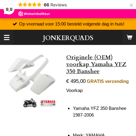
×
66
Reviews
9,9
Op voorraad voor 15:00 besteld volgende dag in huis!
JONKERQUADS
Originele (OEM)
voorkap Yamaha YFZ
350 Banshee
€ 495,00
GRATIS verzending
Voorkap
Yamaha YFZ 350 Banshee
1987-2006
Merk: YAMAHA