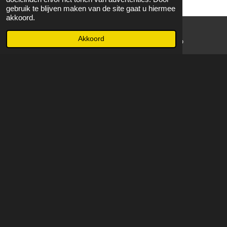
gebruik te blijven maken van de site gaat u hiermee
akkoord.
Akkoord
E-mailadres
WhatsApp