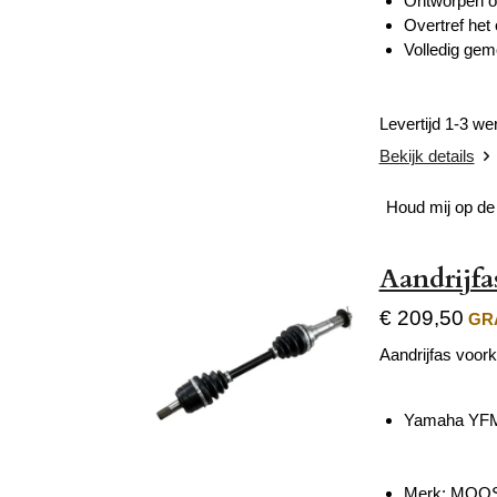
Ontworpen om
Overtref het 
Volledig gem
Levertijd 1-3 w
Bekijk details
Houd mij op de
Aandrijf
€ 209,50
GRA
Aandrijfas voork
Yamaha YFM 
Merk: MOO