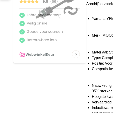
Aandrijfas voork
Yamaha YFM 
Merk: MOO
Materiaal: St
Type: Compl
Positie: Voo
Compatibilite
Nauwkeurig b
35% sterker.
Hoogste kwal
Vervaardigd 
Inductiewarm