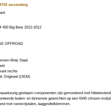
TIS verzending
ant
400 Big Bear 2012-2012
SE OFFROAD
hroom-Moly Staal
eet
kant rechts
it: Origineel (OEM)
, nauwkeurig geslepen componenten zijn gemonteerd met hittebestendig
onteerde buiten- en binnenste gewrichten op een 4340 chroom-molyb
d met roestvrijstalen, laagprofielklemmen.