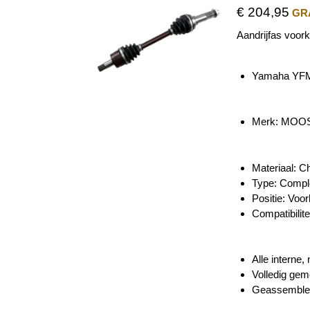
€ 204,95
GRA
Aandrijfas voork
Yamaha YFM 
Merk: MOO
Materiaal: C
Type: Compl
Positie: Voor
Compatibilite
Alle interne
Volledig gem
Geassembleer