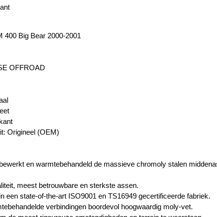
ant
400 Big Bear 2000-2001
SE OFFROAD
aal
eet
rkant
it: Origineel (OEM)
ewerkt en warmtebehandeld de massieve chromoly stalen middenas, k
iteit, meest betrouwbare en sterkste assen.
in een state-of-the-art ISO9001 en TS16949 gecertificeerde fabriek.
tebehandelde verbindingen boordevol hoogwaardig moly-vet.