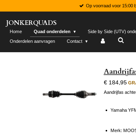
Op voorraad voor 15:00 b
Ga
direct
naar
JONKERQUADS
de
Home
Quad onderdelen
Side by Side (UTV) ond
hoofdinhoud
Onderdelen aanvragen
Contact
Aandrijf
€ 184,95
GRA
Aandrijfas achte
Yamaha YFM 
Merk: MOO