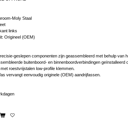
hroom-Moly Staal
eet
kant links
it: Origineel (OEM)
 precisie-geslepen componenten zijn geassembleerd met behulp van 
ssembleerde buitenboord- en binnenboordverbindingen geïnstalleerd
et roestvrijstalen low-profile klemmen.
fas vervangt eenvoudig originele (OEM) aandrijfassen.
erkdagen