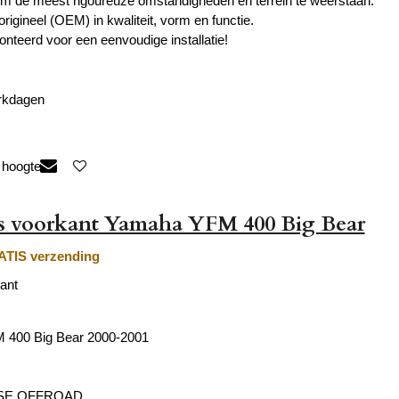
 de meest rigoureuze omstandigheden en terrein te weerstaan.
origineel (OEM) in kwaliteit, vorm en functie.
onteerd voor een eenvoudige installatie!
erkdagen
 hoogte
as voorkant Yamaha YFM 400 Big Bear
TIS verzending
ant
400 Big Bear 2000-2001
SE OFFROAD