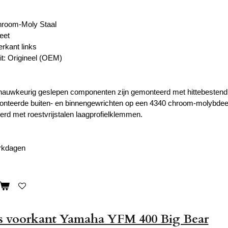
hroom-Moly Staal
eet
erkant links
it: Origineel (OEM)
, nauwkeurig geslepen componenten zijn gemonteerd met hittebesten
onteerde buiten- en binnengewrichten op een 4340 chroom-molybdee
d met roestvrijstalen laagprofielklemmen.
erkdagen
as voorkant Yamaha YFM 400 Big Bear