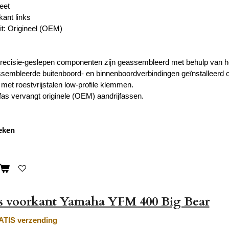
eet
kant links
it: Origineel (OEM)
 precisie-geslepen componenten zijn geassembleerd met behulp van 
ssembleerde buitenboord- en binnenboordverbindingen geïnstalleerd
et roestvrijstalen low-profile klemmen.
fas vervangt originele (OEM) aandrijfassen.
weken
as voorkant Yamaha YFM 400 Big Bear
TIS verzending